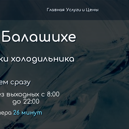
Главная
Услуги и Цены
 Балашихе
и холодильника
ем сразу
з выходных с 8:00
до 22:00
тера
26 минут